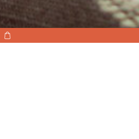
Weltneuheit
Die von uns entwickelte
Wendi
ist die erste
Wendeweste mit praktischer Doppelfunktion: Auf
einer Seite ist sie modisch gemustert und kann zu
allen Gelegenheiten getragen werden. Stülpt man
ihr Inneres nach außen, wird sie zur Signalweste
mit weithin leuchtenden Reflektoren. So ist man
auch bei Dunkelheit immer gut sichtbar und sicher
unterwegs. Praktischer geht's nicht.