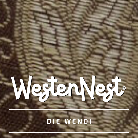
D I E W E N D I