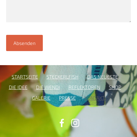
STARTSEITE
STECKERLFISH
DAS NEUESTE
DIE IDEE
DIE WENDI
REFLEKTOREN
SHOP
GALERIE
PRESSE
KONTAKT