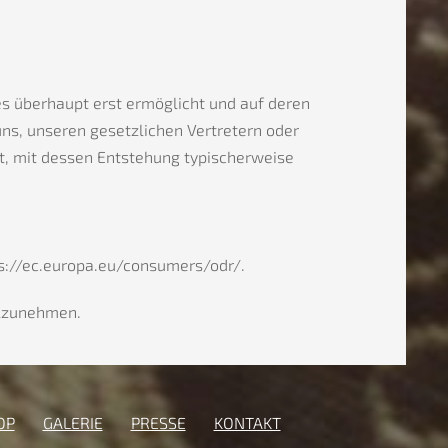
s überhaupt erst ermöglicht und auf deren
uns, unseren gesetzlichen Vertretern oder
zt, mit dessen Entstehung typischerweise
tps://ec.europa.eu/consumers/odr/.
ilzunehmen.
OP
GALERIE
PRESSE
KONTAKT