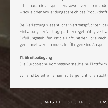
– bei Garantieversprechen, soweit vereinbart, ode
– soweit der Anwendungsbereich des Produkthaftu
Bei Verletzung wesentlicher Vertragspflichten, d
Einhaltung der Vertragspartner regelmäßig vertrau
Erfüllungsgehilfen, ist die Haftung der Höhe nac
gerechnet werden muss. Im Übrigen sind Ansprüc
11. Streitbeilegung
Die Europäische Kommission stellt eine Plattform z
Wir sind bereit, an einem außergerichtlichen Schl
STARTSEITE
STECKERLFISH
DAS