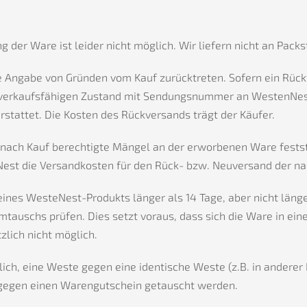
 der Ware ist leider nicht möglich. Wir liefern nicht an Packs
ngabe von Gründen vom Kauf zurücktreten. Sofern ein Rücktri
 verkaufsfähigen Zustand mit Sendungsnummer an WestenNest 
stattet. Die Kosten des Rückversands trägt der Käufer.
en nach Kauf berechtigte Mängel an der erworbenen Ware fests
Nest die Versandkosten für den Rück- bzw. Neuversand der n
 eines WesteNest-Produkts länger als 14 Tage, aber nicht län
s Umtauschs prüfen. Dies setzt voraus, dass sich die Ware in 
zlich nicht möglich.
lich, eine Weste gegen eine identische Weste (z.B. in andere
r gegen einen Warengutschein getauscht werden.