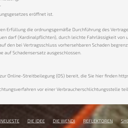
r
ngsgesetzes eröffnet ist.
eren Erfüllung die ordnungsgemäße Durchführung des Vertrage
en darf (Kardinalpflichten), durch leichte Fahrlässigkeit von 
h auf den bei Vertragsschluss vorhersehbaren Schaden begren
he auf Schadensersatz ausgeschlossen.
ur Online-Streitbeilegung (OS) bereit, die Sie hier finden ht
ichtungsverfahren vor einer Verbraucherschlichtungsstelle te
 NEUESTE
DIE IDEE
DIE WENDI
REFLEKTOREN
SH