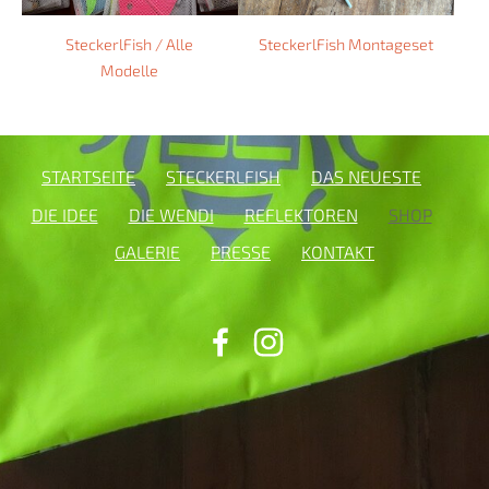
SteckerlFish / Alle
SteckerlFish Montageset
Modelle
STARTSEITE
STECKERLFISH
DAS NEUESTE
DIE IDEE
DIE WENDI
REFLEKTOREN
SHOP
GALERIE
PRESSE
KONTAKT