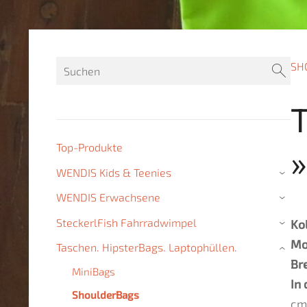
SH
Top-Produkte
»
WENDIS Kids & Teenies
›
WENDIS Erwachsene
›
SteckerlFish Fahrradwimpel
Ko
›
Mo
Taschen. HipsterBags. Laptophüllen.
›
Br
MiniBags
In
ShoulderBags
cm 