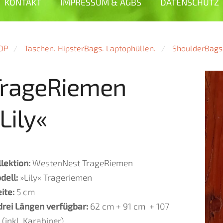
KONTAKT
IMPRESSUM & AGBS
DATENSCHUTZ
OP
Taschen. HipsterBags. Laptophüllen.
ShoulderBags
TrageRiemen
Lily«
llektion:
WestenNest TrageRiemen
dell:
»Lily« Trageriemen
eite:
5 cm
 drei Längen verfügbar:
62 cm + 91 cm + 107
(inkl. Karabiner)