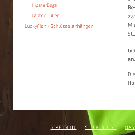
HipsterBags
Be
LaptopHüllen
zwe
Mu
LuckyFish - Schlüsselanhänger
Sto
Gi
an
Di
Han
STARTSEITE
STECKERLFISH
DAS