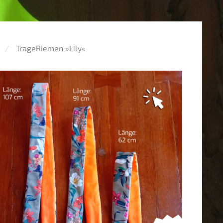
TrageRiemen »Lily«