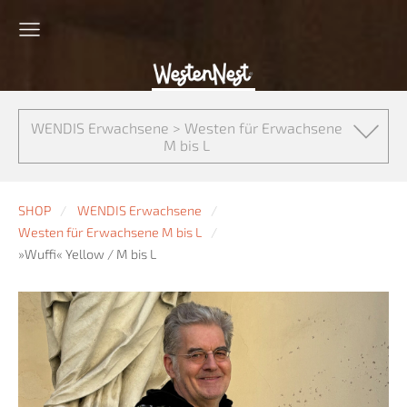
WENDIS Erwachsene > Westen für Erwachsene
M bis L
SHOP
WENDIS Erwachsene
Westen für Erwachsene M bis L
»Wuffi« Yellow / M bis L