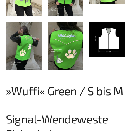
»Wuffi« Green / S bis M
Signal-Wendeweste