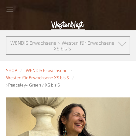
WENDIS Erwachsene > Westen für Erwachsene
XS bis S
SHOP
WENDIS Erwachsene
Westen für Erwachsene XS bis S
»Peaceley« Green / XS bis S