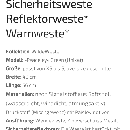
Sicherheitsweste
Reflektorweste*
Warnweste*
Kollektion:
WildeWeste
Modell:
»Peaceley« Green (Unikat)
Größe:
passt von XS
bis S, oversize geschnitten
Breite:
49
cm
Länge:
56
cm
neon Signalstoff aus Softshell
Materialien:
(wasserdicht, winddicht, atmungsaktiv),
Druckstoff (Mischgewebe) mit Paisleymotiven
Ausführung:
Wendeweste, Zippverschluss Metall
Sicherheitsreflektoren:
Die Weste ist bestückt mit